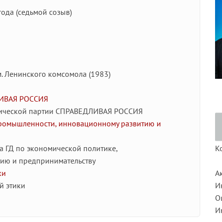
года (седьмой созыв)
. Ленинского комсомола (1983)
ЛИВАЯ РОССИЯ
тической партии СПРАВЕДЛИВАЯ РОССИЯ
промышленности, инновационному развитию и
а ГД по экономической политике,
К
ию и предпринимательству
ки
А
й этики
И
О
И